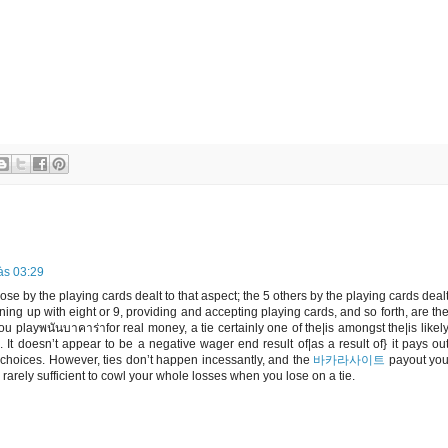
às 03:29
ose by the playing cards dealt to that aspect; the 5 others by the playing cards deal
urning up with eight or 9, providing and accepting playing cards, and so forth, are th
u playพนันบาคาร่าfor real money, a tie certainly one of the|is amongst the|is likel
. It doesn’t appear to be a negative wager end result of|as a result of} it pays ou
choices. However, ties don’t happen incessantly, and the
바카라사이트
payout yo
rarely sufficient to cowl your whole losses when you lose on a tie.