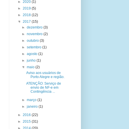
►
2020
(1)
►
2019
(5)
►
2018
(12)
▼
2017
(15)
►
dezembro
(3)
►
novembro
(2)
►
outubro
(3)
►
setembro
(1)
►
agosto
(1)
►
junho
(1)
▼
maio
(2)
Aviso aos usuários de
Porto Alegre e região.
ATENÇÃO: Serviço de
envio de NF-e em
Contingência ...
►
março
(1)
►
janeiro
(1)
►
2016
(22)
►
2015
(31)
►
2014
(20)