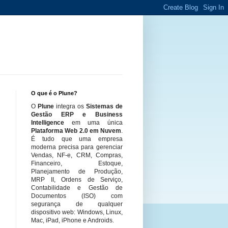
O que é o Plune?
O
Plune
integra os
Sistemas de
Gestão ERP e Business
Intelligence
em uma única
Plataforma Web 2.0 em Nuvem
.
É tudo que uma empresa
moderna precisa para gerenciar
Vendas, NF-e, CRM, Compras,
Financeiro, Estoque,
Planejamento de Produção,
MRP II, Ordens de Serviço,
Contabilidade e Gestão de
Documentos (ISO) com
segurança de qualquer
dispositivo web: Windows, Linux,
Mac, iPad, iPhone e Androids.