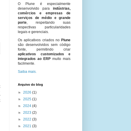
O Plune é especialmente
desenvolvido para
indústrias,
comércios e empresas de
serviços de médio e grande
porte
, respeitando suas
respectivas particularidades
legais e gerenciais.
Os aplicativos criados no
Plune
são desenvolvidos sem código
fonte, permitindo criar
aplicativos customizados e
integrados ao ERP
muito mais
facilmente.
Saiba mais.
Arquivo do blog
t
e
►
2026
(1)
y
►
2025
(1)
t
u
►
2024
(4)
►
2023
(2)
►
2022
(3)
►
2021
(3)