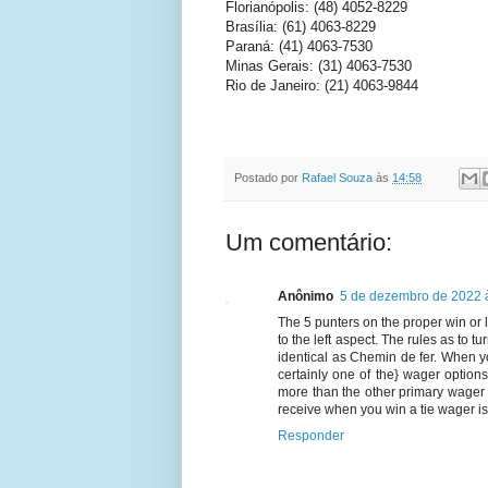
Florianópolis: (48) 4052-8229
Brasília: (61) 4063-8229
Paraná: (41) 4063-7530
Minas Gerais: (31) 4063-7530
Rio de Janeiro: (21) 4063-9844
Postado por
Rafael Souza
às
14:58
Um comentário:
Anônimo
5 de dezembro de 2022 
The 5 punters on the proper win or l
to the left aspect. The rules as to t
identical as Chemin de fer. When yo
certainly one of the} wager options
more than the other primary wager 
receive when you win a tie wager is 
Responder