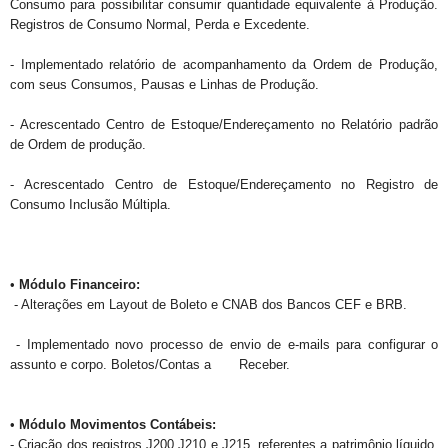
Consumo para possibilitar consumir quantidade equivalente à Produção.
Registros de Consumo Normal, Perda e Excedente.
- Implementado relatório de acompanhamento da Ordem de Produção,
com seus Consumos, Pausas e Linhas de Produção.
- Acrescentado
Centro de Estoque/Endereçamento
no Relatório padrão
de
Ordem de produção.
-
Acrescentado
Centro de Estoque/Endereçamento no
Registro de
Consumo Inclusão Múltipla.
•
Módulo Financeiro:
- Alterações em Layout de Boleto e CNAB dos Bancos CEF e BRB.
- Implementado novo processo de envio de e-mails para configurar o
assunto e corpo.
Boletos/Contas a Receber.
•
Módulo Movimentos Contábeis:
- Criação dos registros J200,J210 e J215, referentes a patrimônio líquido.