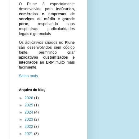
O Plune é especialmente
desenvolvido para
indústrias,
comércios e empresas de
serviços de médio e grande
porte
, respeitando suas
respectivas particularidades
legais e gerenciais.
Os aplicativos criados no
Plune
são desenvolvidos sem código
fonte, permitindo criar
aplicativos customizados e
integrados ao ERP
muito mais
facilmente.
Saiba mais.
Arquivo do blog
►
2026
(1)
►
2025
(1)
►
2024
(4)
►
2023
(2)
►
2022
(3)
►
2021
(3)