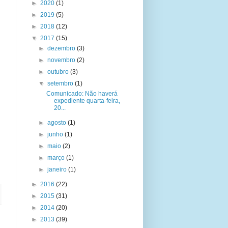
►
2020
(1)
►
2019
(5)
►
2018
(12)
▼
2017
(15)
►
dezembro
(3)
►
novembro
(2)
►
outubro
(3)
▼
setembro
(1)
Comunicado: Não haverá
expediente quarta-feira,
20...
►
agosto
(1)
►
junho
(1)
►
maio
(2)
►
março
(1)
►
janeiro
(1)
►
2016
(22)
►
2015
(31)
►
2014
(20)
►
2013
(39)