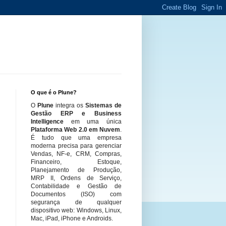
O que é o Plune?
O
Plune
integra os
Sistemas de
Gestão ERP e Business
Intelligence
em uma única
Plataforma Web 2.0 em Nuvem
.
É tudo que uma empresa
moderna precisa para gerenciar
Vendas, NF-e, CRM, Compras,
Financeiro, Estoque,
Planejamento de Produção,
MRP II, Ordens de Serviço,
Contabilidade e Gestão de
Documentos (ISO) com
segurança de qualquer
dispositivo web: Windows, Linux,
Mac, iPad, iPhone e Androids.