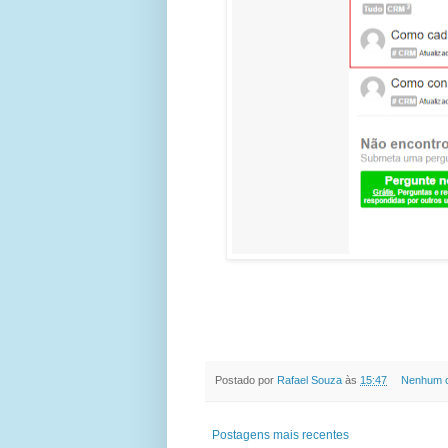
Postado por
Rafael Souza
às
15:47
Nenhum c
Postagens mais recentes