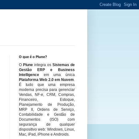
O que é o Plune?
O
Plune
integra os
Sistemas de
Gestão ERP e Business
Intelligence
em uma única
Plataforma Web 2.0 em Nuvem
.
É tudo que uma empresa
moderna precisa para gerenciar
Vendas, NF-e, CRM, Compras,
Financeiro, Estoque,
Planejamento de Produção,
MRP II, Ordens de Serviço,
Contabilidade e Gestão de
Documentos (ISO) com
segurança de qualquer
dispositivo web: Windows, Linux,
Mac, iPad, iPhone e Androids.