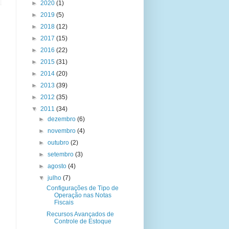
►
2020
(1)
►
2019
(5)
►
2018
(12)
►
2017
(15)
►
2016
(22)
►
2015
(31)
►
2014
(20)
►
2013
(39)
►
2012
(35)
▼
2011
(34)
►
dezembro
(6)
►
novembro
(4)
►
outubro
(2)
►
setembro
(3)
►
agosto
(4)
▼
julho
(7)
Configurações de Tipo de
Operação nas Notas
Fiscais
Recursos Avançados de
Controle de Estoque