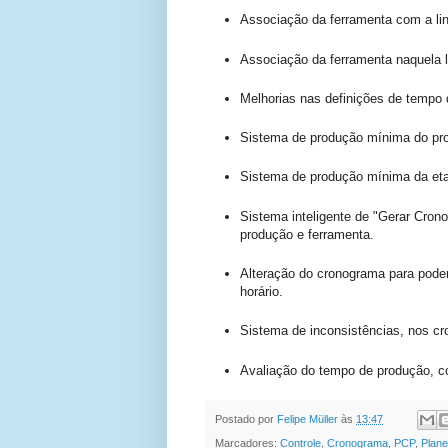
Associação da ferramenta com a li
Associação da ferramenta naquela l
Melhorias nas definições de tempo 
Sistema de produção mínima do pro
Sistema de produção mínima da eta
Sistema inteligente de "Gerar Crono
produção e ferramenta.
Alteração do cronograma para pod
horário.
Sistema de inconsistências, nos c
Avaliação do tempo de produção, co
Postado por
Felipe Müller
às
13:47
Marcadores:
Controle
,
Cronograma
,
PCP
,
Plan