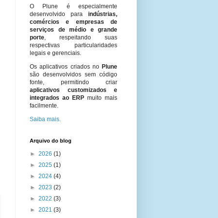
O Plune é especialmente
desenvolvido para
indústrias,
comércios e empresas de
serviços de médio e grande
porte
, respeitando suas
respectivas particularidades
legais e gerenciais.
Os aplicativos criados no
Plune
são desenvolvidos sem código
fonte, permitindo criar
aplicativos customizados e
integrados ao ERP
muito mais
facilmente.
Saiba mais.
Arquivo do blog
►
2026
(1)
►
2025
(1)
►
2024
(4)
►
2023
(2)
►
2022
(3)
►
2021
(3)