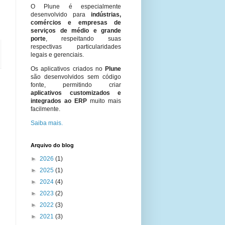
O Plune é especialmente
desenvolvido para
indústrias,
comércios e empresas de
serviços de médio e grande
porte
, respeitando suas
respectivas particularidades
legais e gerenciais.
Os aplicativos criados no
Plune
são desenvolvidos sem código
fonte, permitindo criar
aplicativos customizados e
integrados ao ERP
muito mais
facilmente.
Saiba mais.
Arquivo do blog
►
2026
(1)
►
2025
(1)
►
2024
(4)
►
2023
(2)
►
2022
(3)
►
2021
(3)