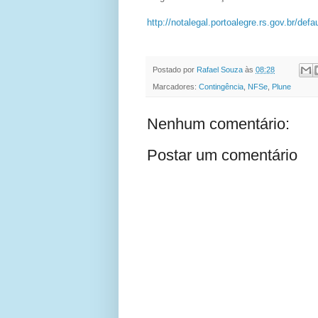
http://notalegal.portoalegre.rs.gov.br/d
Postado por
Rafael Souza
às
08:28
Marcadores:
Contingência
,
NFSe
,
Plune
Nenhum comentário:
Postar um comentário