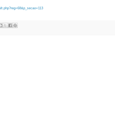
efault.php?reg=68&p_secao=113