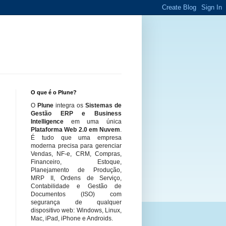
O que é o Plune?
O
Plune
integra os
Sistemas de
Gestão ERP e Business
Intelligence
em uma única
Plataforma Web 2.0 em Nuvem
.
É tudo que uma empresa
moderna precisa para gerenciar
Vendas, NF-e, CRM, Compras,
Financeiro, Estoque,
Planejamento de Produção,
MRP II, Ordens de Serviço,
Contabilidade e Gestão de
Documentos (ISO) com
segurança de qualquer
dispositivo web: Windows, Linux,
Mac, iPad, iPhone e Androids.